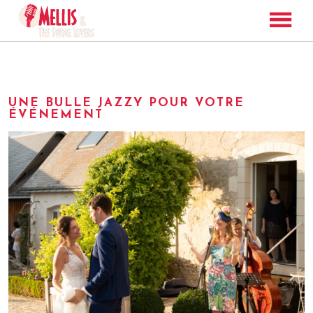
MUSIQUE
BIO
UNE BULLE JAZZY POUR VOTRE
PHOTOS
ÉVÉNEMENT
VIDEOS
TOURNÉE
Prochaines dates
BLOG
CONTACT
Dates passées
BOUTIQUE